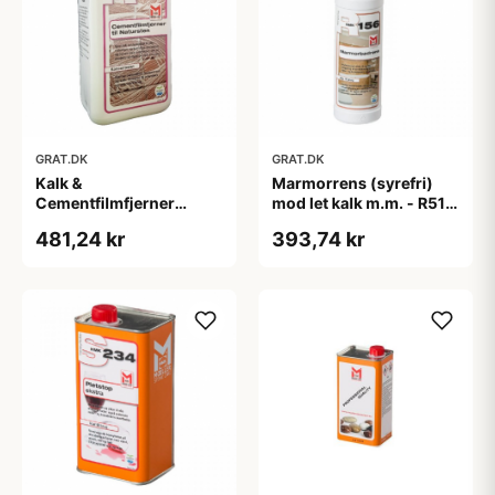
GRAT.DK
GRAT.DK
Kalk &
Marmorrens (syrefri)
Cementfilmfjerner
mod let kalk m.m. - R516
(Koncentreret) - R183 -
- 500 ml
481,24 kr
393,74 kr
1000 ml