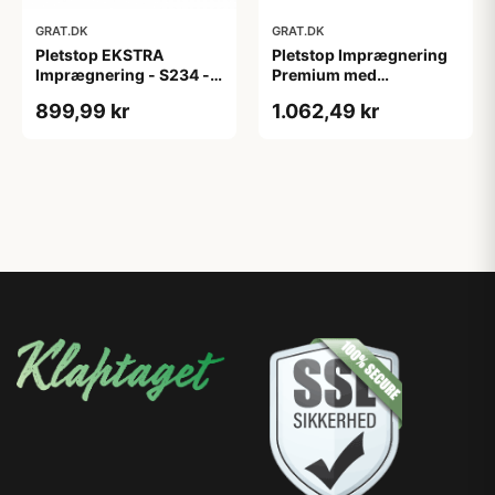
GRAT.DK
GRAT.DK
Pletstop EKSTRA
Pletstop Imprægnering
Imprægnering - S234 -
Premium med
1000 ml
farveforstærker - S748 -
899,99 kr
1.062,49 kr
1000 ml