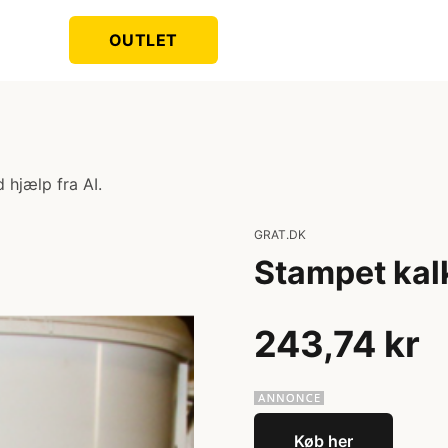
OUTLET
 hjælp fra AI.
GRAT.DK
Stampet kalk
243,74 kr
Køb her