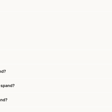
and?
i spand?
pand?