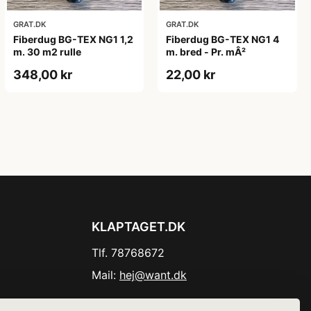
GRAT.DK
GRAT.DK
Fiberdug BG-TEX NG1 1,2
Fiberdug BG-TEX NG1 4
m. 30 m2 rulle
m. bred - Pr. mÂ²
348,00 kr
22,00 kr
KLAPTAGET.DK
Tlf. 78768672
Mail:
hej@want.dk
Cookie- og privatlivspolitik