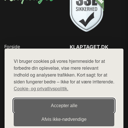
Forside
KLAPTAGET.DK
Produkter
Tlf. 78768672
Top Rabatter
Vi bruger cookies på vores hjemmeside for at
Mail:
hej@want.dk
Blog
forbedre din oplevelse, vise mere relevant
Kontakt
indhold og analysere trafikken. Kort sagt: for at
Cookie- og privatlivspolitik
siden fungerer bedre – ikke for at være irriterende.
Cookie- og privatlivspolitik.
Denne side er en del af want.dk, der udgiver en række
Accepter alle
hjemmesider med præsentation af forskellige produkter fra
diverse webshops. Der sælges ikke varer fra denne side - vi
Afvis ikke‑nødvendige
henviser til de shops, som sælger varen. Vi har heller ikke