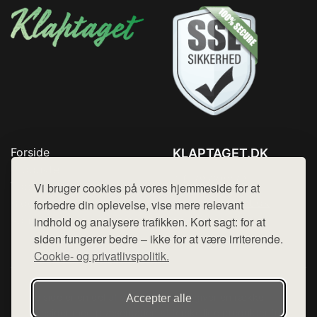
Forside
KLAPTAGET.DK
Produkter
Tlf. 78768672
Top Rabatter
Vi bruger cookies på vores hjemmeside for at
Mail:
hej@want.dk
Blog
forbedre din oplevelse, vise mere relevant
Kontakt
indhold og analysere trafikken. Kort sagt: for at
Cookie- og privatlivspolitik
siden fungerer bedre – ikke for at være irriterende.
Cookie- og privatlivspolitik.
Denne side er en del af want.dk, der udgiver en række
Accepter alle
hjemmesider med præsentation af forskellige produkter fra