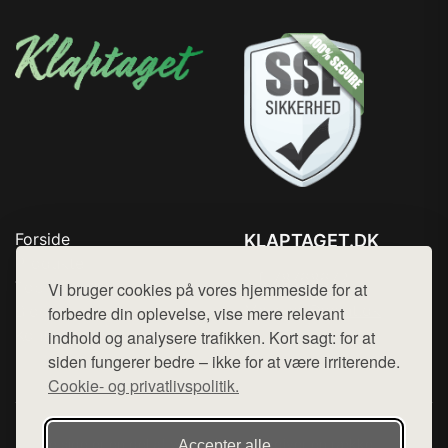
Forside
KLAPTAGET.DK
Produkter
Tlf. 78768672
Top Rabatter
Vi bruger cookies på vores hjemmeside for at
Mail:
hej@want.dk
Blog
forbedre din oplevelse, vise mere relevant
Kontakt
indhold og analysere trafikken. Kort sagt: for at
Cookie- og privatlivspolitik
siden fungerer bedre – ikke for at være irriterende.
Cookie- og privatlivspolitik.
Denne side er en del af want.dk, der udgiver en række
Accepter alle