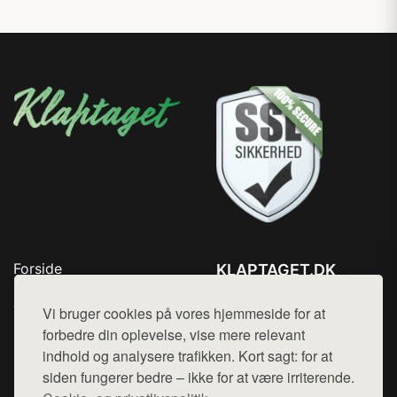
Forside
KLAPTAGET.DK
Produkter
Tlf. 78768672
Top Rabatter
Vi bruger cookies på vores hjemmeside for at
Mail:
hej@want.dk
Blog
forbedre din oplevelse, vise mere relevant
Kontakt
indhold og analysere trafikken. Kort sagt: for at
Cookie- og privatlivspolitik
siden fungerer bedre – ikke for at være irriterende.