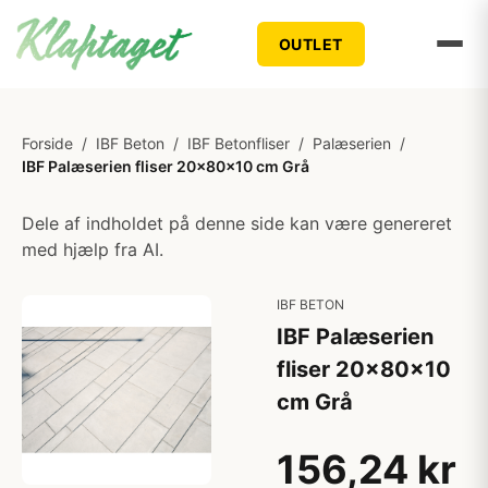
OUTLET
Forside
/
IBF Beton
/
IBF Betonfliser
/
Palæserien
/
IBF Palæserien fliser 20x80x10 cm Grå
Dele af indholdet på denne side kan være genereret
med hjælp fra AI.
IBF BETON
IBF Palæserien
fliser 20x80x10
cm Grå
156,24 kr