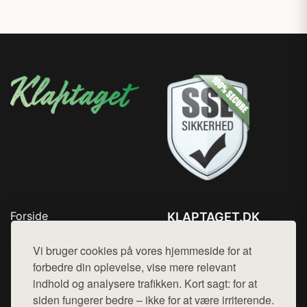
Forside
KLAPTAGET.DK
Produkter
Tlf. 78768672
Top Rabatter
Vi bruger cookies på vores hjemmeside for at
Mail:
hej@want.dk
Blog
forbedre din oplevelse, vise mere relevant
Kontakt
indhold og analysere trafikken. Kort sagt: for at
Cookie- og privatlivspolitik
siden fungerer bedre – ikke for at være irriterende.