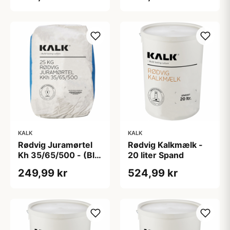
KALK
KALK
Rødvig Juramørtel
Rødvig Kalkmælk -
Kh 35/65/500 - (Blå
20 liter Spand
Pose) Korn 0-4 mm
249,99 kr
524,99 kr