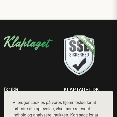
Forside
KLAPTAGET.DK
Produkter
Tlf. 78768672
Top Rabatter
Vi bruger cookies på vores hjemmeside for at
Mail:
hej@want.dk
Blog
forbedre din oplevelse, vise mere relevant
Kontakt
indhold og analysere trafikken. Kort sagt: for at