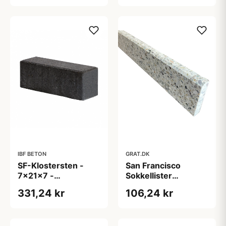
IBF BETON
GRAT.DK
SF-Klostersten -
San Francisco
7x21x7 -
Sokkellister
Normalsten Type 1 -
40x7x1,5 cm - med
331,24 kr
106,24 kr
Sort/Antracit
3 mm fas i top