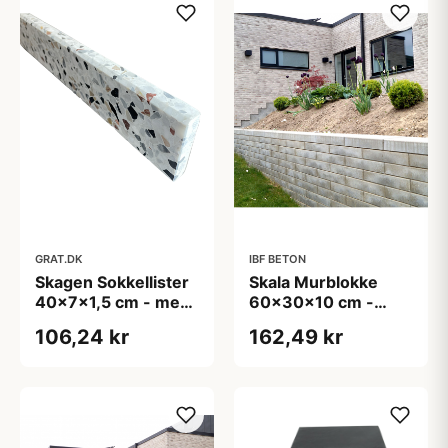
GRAT.DK
IBF BETON
Skagen Sokkellister
Skala Murblokke
40x7x1,5 cm - med
60x30x10 cm -
3 mm fas i top
Afdækning - Grå
106,24 kr
162,49 kr