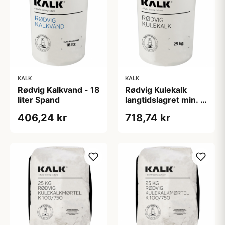
KALK
KALK
Rødvig Kalkvand - 18
Rødvig Kulekalk
liter Spand
langtidslagret min. 4
år - 25 kg Spand
406,24 kr
718,74 kr