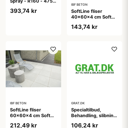
Spray - R160 - 475
IBF BETON
ml
393,74 kr
SoftLine fliser
40x60x4 cm Soft
fas - Lys sand
143,74 kr
IBF BETON
GRAT.DK
SoftLine fliser
Specialtilbud,
60x60x4 cm Soft
Behandling, slibning
fas - Lys sand
mm. efter aftale
212,49 kr
106,24 kr