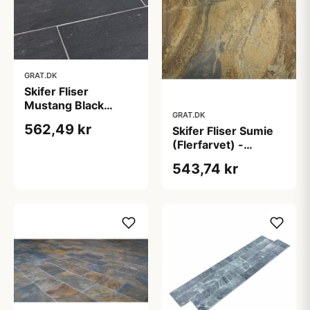
GRAT.DK
Skifer Fliser
Mustang Black
GRAT.DK
(Sort) 30x60x0,9-
562,49 kr
Skifer Fliser Sumie
1,3 cm
(Flerfarvet) -
30x30x0,9-1,3 cm
543,74 kr