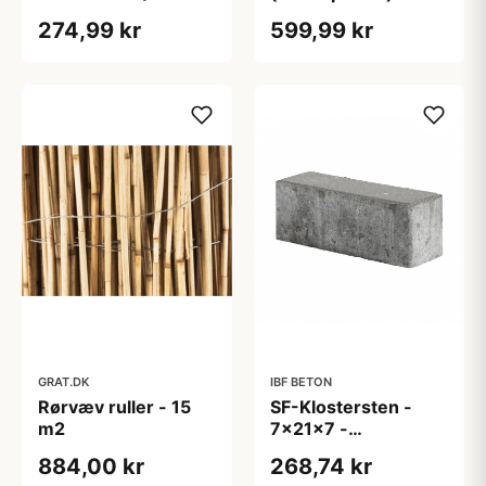
- korn 0-5 mm
liter Spand
274,99 kr
599,99 kr
GRAT.DK
IBF BETON
Rørvæv ruller - 15
SF-Klostersten -
m2
7x21x7 -
Normalsten Type 1 -
884,00 kr
268,74 kr
Grå