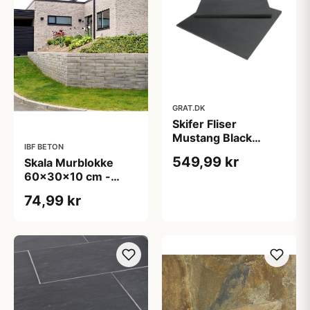
GRAT.DK
Skifer Fliser
Mustang Black
IBF BETON
(Sort) 30x30x0,9-
549,99 kr
Skala Murblokke
1,3 cm
60x30x10 cm -
Normal - Grå
74,99 kr