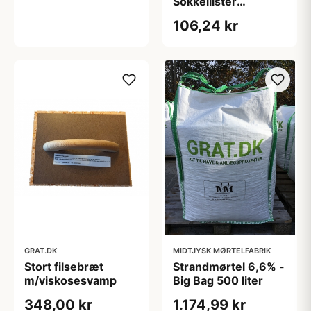
Sokkellister
40x7x1,5 cm - med
106,24 kr
3 mm fas i top
GRAT.DK
MIDTJYSK MØRTELFABRIK
Stort filsebræt
Strandmørtel 6,6% -
m/viskosesvamp
Big Bag 500 liter
348,00 kr
1.174,99 kr