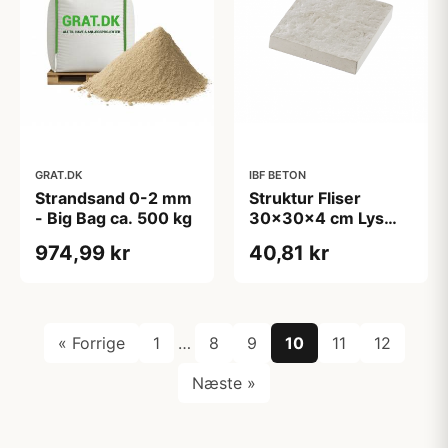
GRAT.DK
IBF BETON
Strandsand 0-2 mm
Struktur Fliser
- Big Bag ca. 500 kg
30x30x4 cm Lys
sand
974,99 kr
40,81 kr
« Forrige
1
…
8
9
10
11
12
Næste »