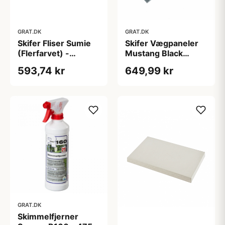
GRAT.DK
GRAT.DK
Skifer Fliser Sumie
Skifer Vægpaneler
(Flerfarvet) -
Mustang Black
30x60x0,9-1,3 cm
(Sort) 60x15x1,0-
593,74 kr
649,99 kr
1,4 cm - MED NOT
GRAT.DK
Skimmelfjerner